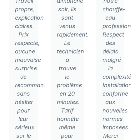
Travail
dimanche
notre
propre,
soir, ils
chauffe-
explications
sont
eau
claires.
venus
professionnel
Prix
rapidement.
Respect
respecté,
Le
des
aucune
technicien
délais
mauvaise
a
malgré
surprise.
trouvé
la
Je
le
complexité.
recommande
problème
Installation
sans
en 20
conforme
hésiter
minutes.
aux
pour
Tarif
nouvelles
leur
honnête
normes
sérieux
même
imposées.
sur le
pour
Merci