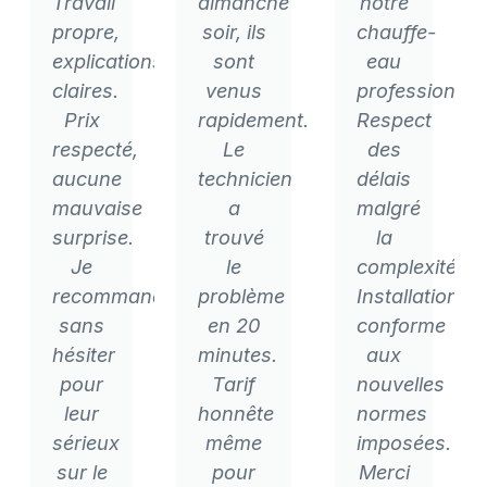
Travail
dimanche
notre
propre,
soir, ils
chauffe-
explications
sont
eau
claires.
venus
professionnel
Prix
rapidement.
Respect
respecté,
Le
des
aucune
technicien
délais
mauvaise
a
malgré
surprise.
trouvé
la
Je
le
complexité.
recommande
problème
Installation
sans
en 20
conforme
hésiter
minutes.
aux
pour
Tarif
nouvelles
leur
honnête
normes
sérieux
même
imposées.
sur le
pour
Merci