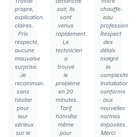
Travail
dimanche
notre
propre,
soir, ils
chauffe-
explications
sont
eau
claires.
venus
professionnel
Prix
rapidement.
Respect
respecté,
Le
des
aucune
technicien
délais
mauvaise
a
malgré
surprise.
trouvé
la
Je
le
complexité.
recommande
problème
Installation
sans
en 20
conforme
hésiter
minutes.
aux
pour
Tarif
nouvelles
leur
honnête
normes
sérieux
même
imposées.
sur le
pour
Merci